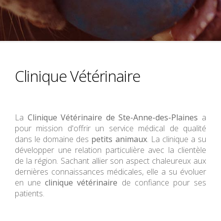
Clinique Vétérinaire
La
Clinique Vétérinaire de Ste-Anne-des-Plaines
a
pour mission d'offrir un service médical de qualité
dans le domaine des
petits animaux
. La clinique a su
développer une relation particulière avec la clientèle
de la région. Sachant allier son aspect chaleureux aux
dernières connaissances médicales, elle a su évoluer
en une
clinique vétérinaire
de confiance pour ses
patients.