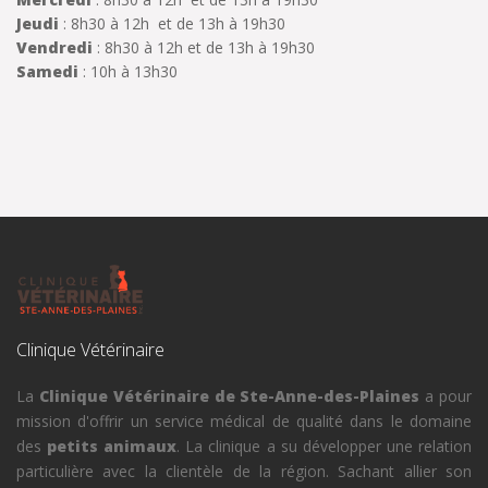
Jeudi
: 8h30 à 12h et de 13h à 19h30
Vendredi
: 8h30 à 12h et de 13h à 19h30
Samedi
: 10h à 13h30
Clinique Vétérinaire
La
Clinique Vétérinaire de Ste-Anne-des-Plaines
a pour
mission d'offrir un service médical de qualité dans le domaine
des
petits animaux
. La clinique a su développer une relation
particulière avec la clientèle de la région. Sachant allier son